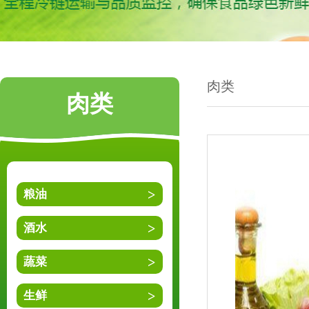
肉类
肉类
粮油
酒水
蔬菜
生鲜