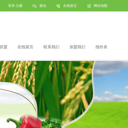
登录
注册
微信
在线留言
网站地图
联盟
在线留言
联系我们
加盟我们
报价表