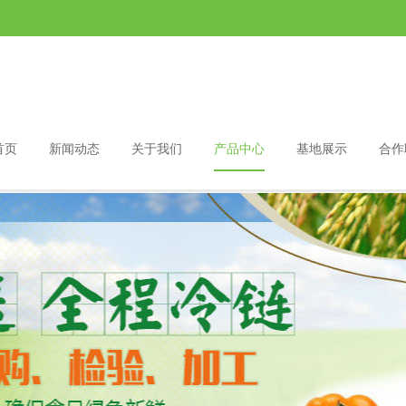
首页
新闻动态
关于我们
产品中心
基地展示
合作