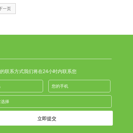
下一页
的联系方式我们将在24小时内联系您