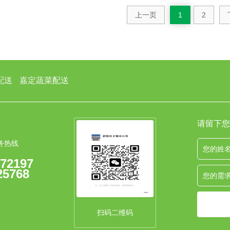
上一页
1
2
配送
嘉定蔬菜配送
请留下您
务热线
572197
25768
扫码二维码