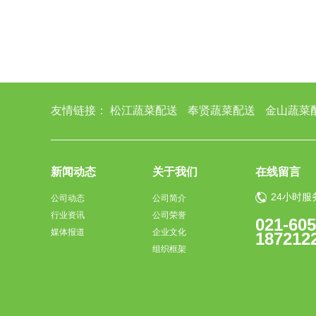
友情链接：
松江蔬菜配送
奉贤蔬菜配送
金山蔬菜
新闻动态
关于我们
在线留言
24小时服
公司动态
公司简介
行业资讯
公司荣誉
021-60
媒体报道
企业文化
187212
组织框架