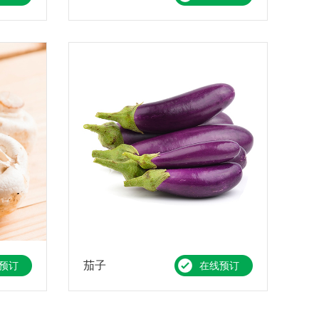
茄子
预订
在线预订